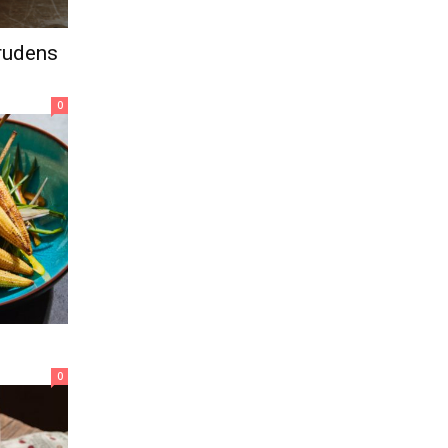
 rudens
0
0