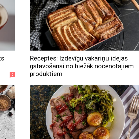
ts
Receptes: Izdevīgu vakariņu idejas
gatavošanai no biežāk nocenotajiem
produktiem
0