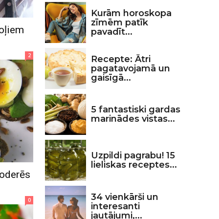
Kurām horoskopa
zīmēm patīk
koļiem
pavadīt...
2
Recepte: Ātri
pagatavojamā un
gaisīgā...
5 fantastiski gardas
marinādes vistas...
Uzpildi pagrabu! 15
lieliskas receptes...
noderēs
34 vienkārši un
0
interesanti
jautājumi,...