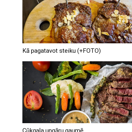
Kā pagatavot steiku (+FOTO)
Cūkgaļa ungāru gaumē