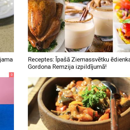
ojama
Receptes: Īpašā Ziemassvētku ēdienk
Gordona Remzija izpildījumā!
0