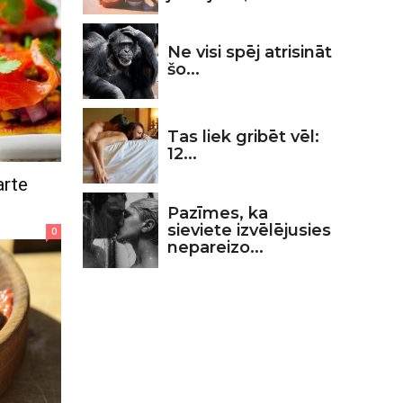
Ne visi spēj atrisināt
šo...
Tas liek gribēt vēl:
12...
arte
Pazīmes, ka
sieviete izvēlējusies
0
nepareizo...