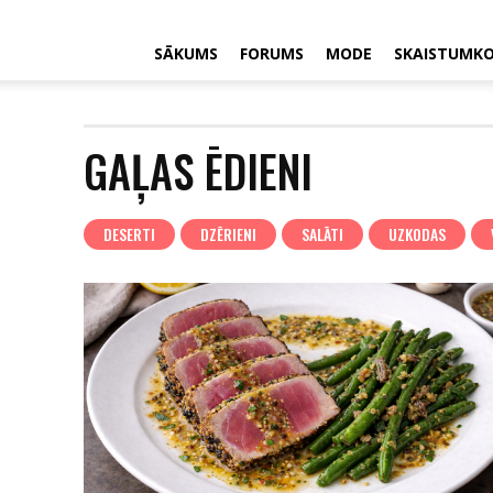
SĀKUMS
FORUMS
MODE
SKAISTUMK
GAĻAS ĒDIENI
DESERTI
DZĒRIENI
SALĀTI
UZKODAS