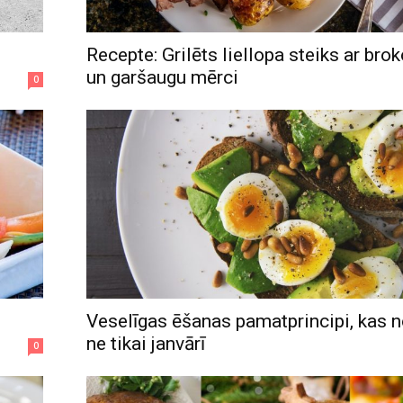
Recepte: Grilēts liellopa steiks ar bro
un garšaugu mērci
0
Veselīgas ēšanas pamatprincipi, kas 
ne tikai janvārī
0