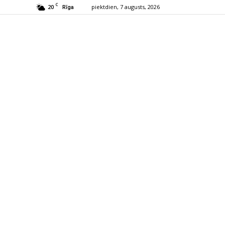
C
20
piektdien, 7 augusts, 2026
Rīga