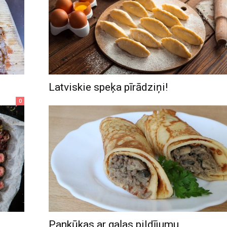
Latviskie speķa pīrādziņi!
0
Pankūkas ar gaļas pildījumu