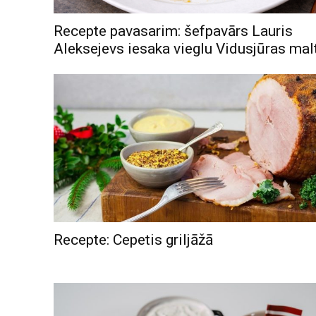
Recepte pavasarim: šefpavārs Lauris
Aleksejevs iesaka vieglu Vidusjūras malt
Recepte: Cepetis griljāžā