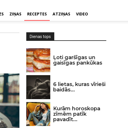
ZS
ZIŅAS
RECEPTES
ATZIŅAS
VIDEO
Dienas tops
Ļoti garšīgas un
gaisīgas pankūkas
6 lietas, kuras vīrieši
baidās...
Kurām horoskopa
zīmēm patīk
pavadīt...