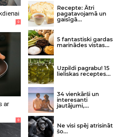
Recepte: Ātri
kdienai
pagatavojamā un
gaisīgā...
0
5 fantastiski gardas
marinādes vistas...
Uzpildi pagrabu! 15
lieliskas receptes...
34 vienkārši un
interesanti
s ar
jautājumi,...
0
Ne visi spēj atrisināt
šo...