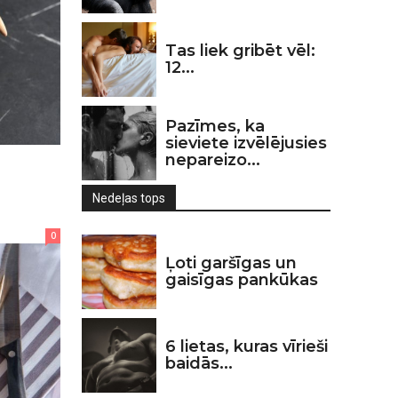
Tas liek gribēt vēl:
12...
Pazīmes, ka
sieviete izvēlējusies
nepareizo...
Nedeļas tops
0
Ļoti garšīgas un
gaisīgas pankūkas
6 lietas, kuras vīrieši
baidās...