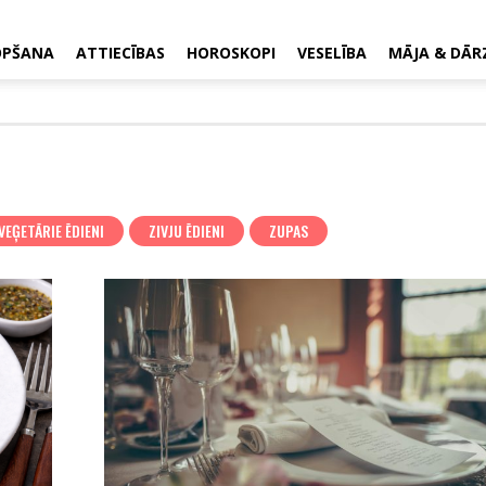
OPŠANA
ATTIECĪBAS
HOROSKOPI
VESELĪBA
MĀJA & DĀR
VEĢETĀRIE ĒDIENI
ZIVJU ĒDIENI
ZUPAS