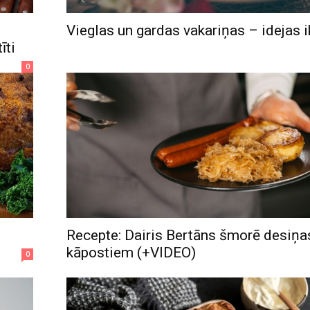
Vieglas un gardas vakariņas – idejas i
īti
0
Recepte: Dairis Bertāns šmorē desiņa
kāpostiem (+VIDEO)
0