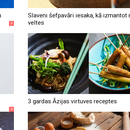
m
Slaveni šefpavāri iesaka, kā izmantot
veltes
0
3 gardas Āzijas virtuves receptes
0