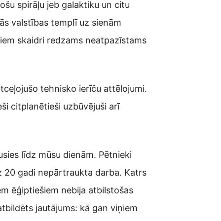
šu spirāļu jeb galaktiku un citu
unās valstības templī uz sienām
estiem skaidri redzams neatpazīstams
atceļojušo tehnisko ierīču attēlojumi.
ši citplanētieši uzbūvējuši arī
usies līdz mūsu dienām. Pētnieki
az 20 gadi nepārtraukta darba. Katrs
m ēģiptiešiem nebija atbilstošas
tbildēts jautājums: kā gan viņiem