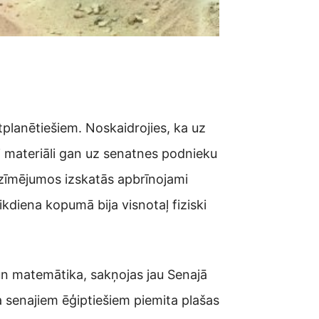
itplanētiešiem. Noskaidrojies, ka uz
gi materiāli gan uz senatnes podnieku
os zīmējumos izskatās apbrīnojami
kdiena kopumā bija visnotaļ fiziski
un matemātika, sakņojas jau Senajā
a senajiem ēģiptiešiem piemita plašas