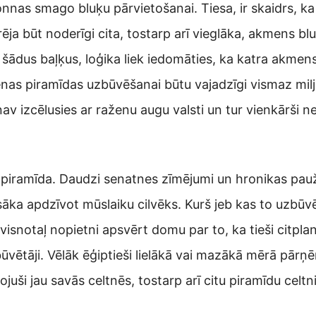
nnas smago bluķu pārvietošanai. Tiesa, ir skaidrs, ka
ēja būt noderīgi cita, tostarp arī vieglāka, akmens b
šādus baļķus, loģika liek iedomāties, ka katra akmens
vienas piramīdas uzbūvēšanai būtu vajadzīgi vismaz mi
 nav izcēlusies ar raženu augu valsti un tur vienkārši
 piramīda. Daudzi senatnes zīmējumi un hronikas pauž, 
 sāka apdzīvot mūslaiku cilvēks. Kurš jeb kas to uzbūv
 visnotaļ nopietni apsvērt domu par to, ka tieši citpl
būvētāji. Vēlāk ēģiptieši lielākā vai mazākā mērā pār
juši jau savās celtnēs, tostarp arī citu piramīdu celtn