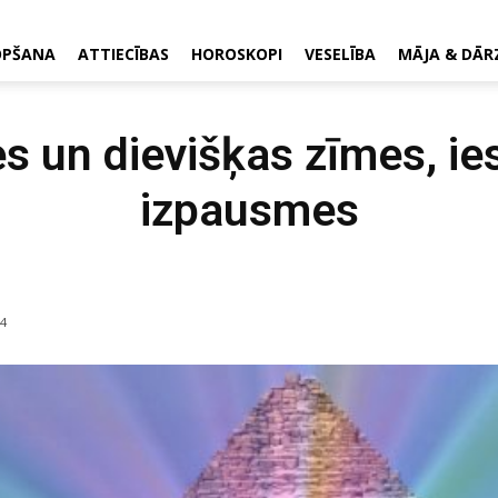
OPŠANA
ATTIECĪBAS
HOROSKOPI
VESELĪBA
MĀJA & DĀR
s un dievišķas zīmes, ie
izpausmes
4