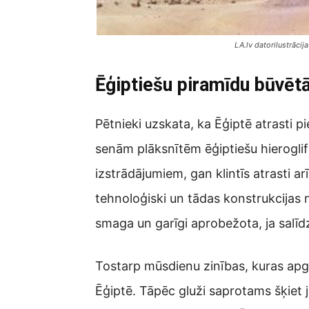
LA.lv datorilustrācija
Ēģiptiešu piramīdu būvētā
Pētnieki uzskata, ka Ēģiptē atrasti pi
senām plāksnītēm ēģiptiešu hieroglifo
izstrādājumiem, gan klintīs atrasti a
tehnoloģiski un tādas konstrukcijas n
smaga un garīgi aprobežota, ja salī
Tostarp mūsdienu zinības, kuras apg
Ēģiptē. Tāpēc gluži saprotams šķiet j