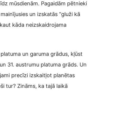
es līdz mūsdienām. Pagaidām pētnieki
mainījusies un izskatās “gluži kā
ai kaut kāda neizskaidrojama
os platuma un garuma grādus, kļūst
a un 31. austrumu platuma grāds. Un
ami precīzi izskaitļot planētas
ši tur? Zināms, ka tajā laikā