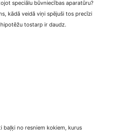
ojot speciālu būvniecības aparatūru?
s, kādā veidā viņi spējuši tos precīzi
hipotēžu tostarp ir daudz.
ti baļķi no resniem kokiem, kurus