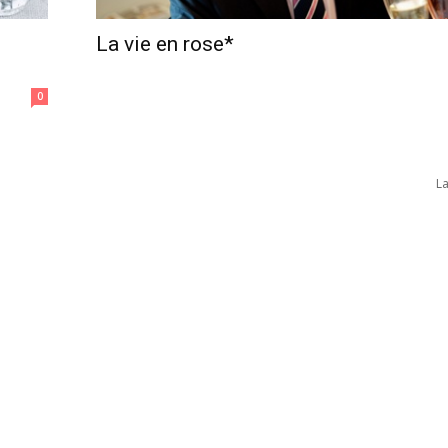
La vie en rose*
0
L