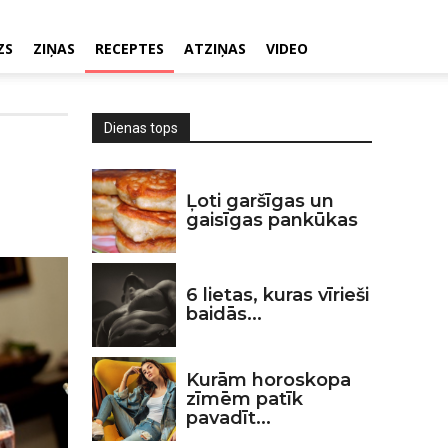
ZS
ZIŅAS
RECEPTES
ATZIŅAS
VIDEO
Dienas tops
Ļoti garšīgas un
gaisīgas pankūkas
6 lietas, kuras vīrieši
baidās...
Kurām horoskopa
zīmēm patīk
pavadīt...