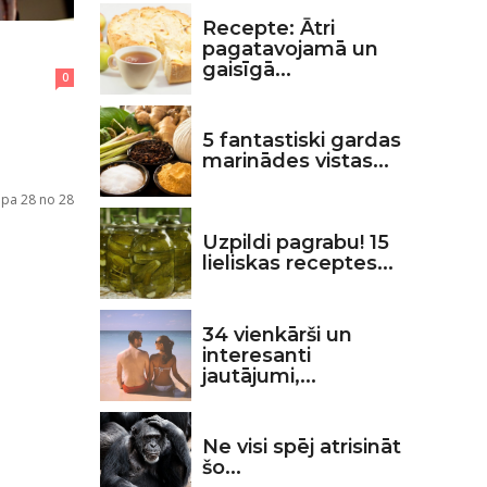
Recepte: Ātri
pagatavojamā un
gaisīgā...
0
5 fantastiski gardas
marinādes vistas...
apa 28 no 28
Uzpildi pagrabu! 15
lieliskas receptes...
34 vienkārši un
interesanti
jautājumi,...
Ne visi spēj atrisināt
šo...