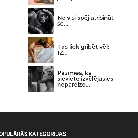
Ne visi spēj atrisināt
šo...
Tas liek gribēt vēl:
12...
Pazīmes, ka
sieviete izvēlējusies
nepareizo...
OPULĀRĀS KATEGORIJAS