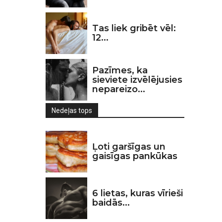
Tas liek gribēt vēl:
12...
Pazīmes, ka
sieviete izvēlējusies
nepareizo...
Nedeļas tops
Ļoti garšīgas un
gaisīgas pankūkas
6 lietas, kuras vīrieši
baidās...