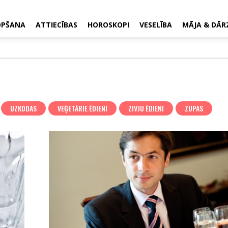
OPŠANA
ATTIECĪBAS
HOROSKOPI
VESELĪBA
MĀJA & DĀR
UZKODAS
VEĢETĀRIE ĒDIENI
ZIVJU ĒDIENI
ZUPAS