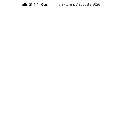
C
21.1
piektdien, 7 augusts, 2026
Rīga