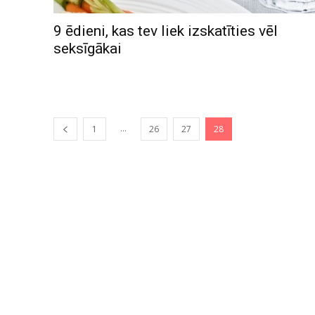
9 ēdieni, kas tev liek izskatīties vēl
seksīgākai
...
1
26
27
28