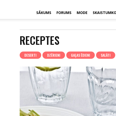
SĀKUMS
FORUMS
MODE
SKAISTUMK
RECEPTES
DESERTI
DZĒRIENI
GAĻAS ĒDIENI
SALĀTI