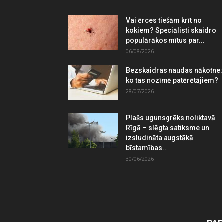
Vai ērces tiešām krīt no
kokiem? Speciālisti skaidro
populārākos mītus par...
06/08/2026
Bezskaidras naudas nākotne:
ko tas nozīmē patērētājiem?
28/07/2026
Plašs ugunsgrēks noliktavā
Rīgā – slēgta satiksme un
izsludināta augstākā
bīstamības...
30/06/2026