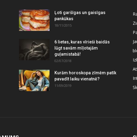
Ļoti garšīgas un gaisīgas
Ra
pankūkas
Z
18/11/2015
P
J
6 lietas, kuras vīrieši baidās
lūgt savām mīļotajām
bl
guļamistabā!
Iz
02/07/2018
At
Kurām horoskopa zīmēm patīk
In
pavadīt laiku vienatnē?
11/09/2019
S