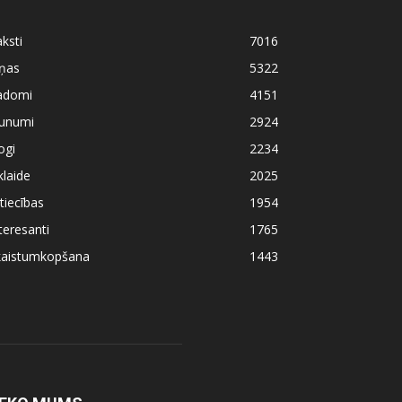
ksti
7016
iņas
5322
adomi
4151
aunumi
2924
ogi
2234
klaide
2025
tiecības
1954
teresanti
1765
kaistumkopšana
1443