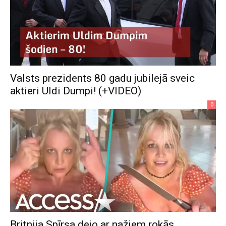
Valsts prezidents 80 gadu jubilejā sveic
aktieri Uldi Dumpi! (+VIDEO)
0
Britnija Spīrsa dejo ar nažiem rokās,