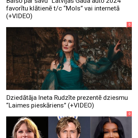
Balso par savu “Latvijas Gada auto 2024”
favorītu klātienē t/c “Mols” vai internetā
(+VIDEO)
0
Dziedātāja Ineta Rudzīte prezentē dziesmu
“Laimes pieskāriens” (+VIDEO)
0