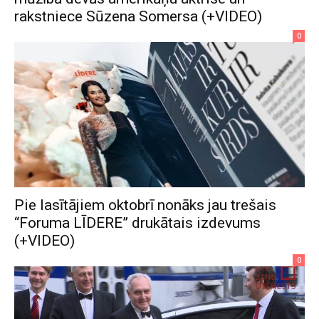
rakstniece Sūzena Somersa (+VIDEO)
0
Pie lasītājiem oktobrī nonāks jau trešais
“Foruma LĪDERE” drukātais izdevums
(+VIDEO)
0