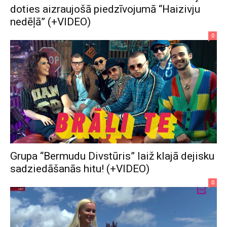
doties aizraujošā piedzīvojumā “Haizivju
nedēļā” (+VIDEO)
0
Grupa “Bermudu Divstūris” laiž klajā dejisku
sadziedāšanās hitu! (+VIDEO)
0