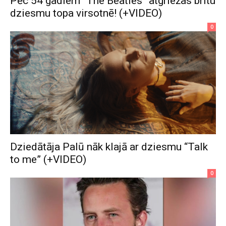
Pēc 54 gadiem “The Beatles” atgriežas britu
dziesmu topa virsotnē! (+VIDEO)
0
Dziedātāja Palū nāk klajā ar dziesmu “Talk
to me” (+VIDEO)
0