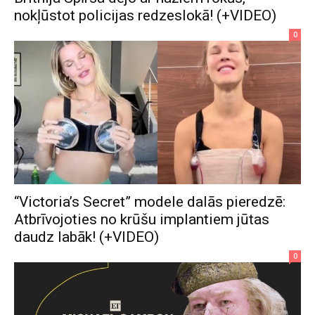
nokļūstot policijas redzeslokā! (+VIDEO)
0
“Victoria’s Secret” modele dalās pieredzē:
Atbrīvojoties no krūšu implantiem jūtas
daudz labāk! (+VIDEO)
0