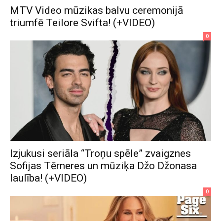
MTV Video mūzikas balvu ceremonijā
triumfē Teilore Svifta! (+VIDEO)
0
Izjukusi seriāla “Troņu spēle” zvaigznes
Sofijas Tērneres un mūziķa Džo Džonasa
laulība! (+VIDEO)
0