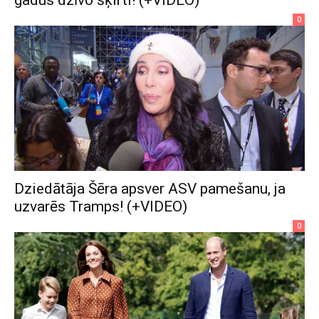
gadus dzīvo šķirti! (+VIDEO)
0
Dziedātāja Šēra apsver ASV pamešanu, ja
uzvarēs Tramps! (+VIDEO)
0