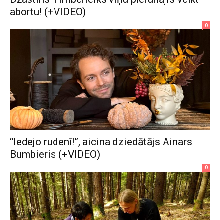
abortu! (+VIDEO)
0
“Iedejo rudenī!”, aicina dziedātājs Ainars
Bumbieris (+VIDEO)
0