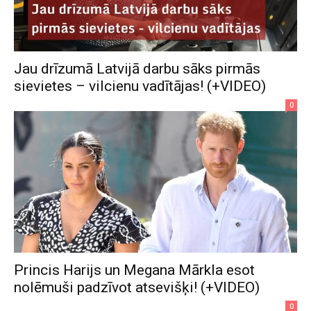
Jau drīzumā Latvijā darbu sāks pirmās
sievietes – vilcienu vadītājas! (+VIDEO)
0
Princis Harijs un Megana Mārkla esot
nolēmuši padzīvot atsevišķi! (+VIDEO)
0