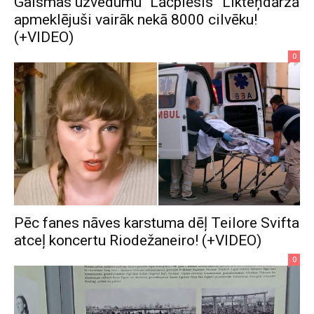
Gaismas uzvedumu “Lāčplēsis” Likteņdārzā
apmeklējuši vairāk nekā 8000 cilvēku!
(+VIDEO)
0
Pēc fanes nāves karstuma dēļ Teilore Svifta
atceļ koncertu Riodežaneiro! (+VIDEO)
0