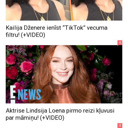
Kailija Dženere ienīst “TikTok” vecuma
filtru! (+VIDEO)
0
Aktrise Lindsija Loena pirmo reizi kļuvusi
par māmiņu! (+VIDEO)
0