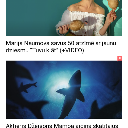
Marija Naumova savus 50 atzīmē ar jaunu
dziesmu “Tuvu klāt” (+VIDEO)
0
Aktieris Džeisons Mamoa aicina skatītājus