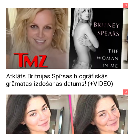
0
Atklāts Britnijas Spīrsas biogrāfiskās
grāmatas izdošanas datums! (+VIDEO)
0