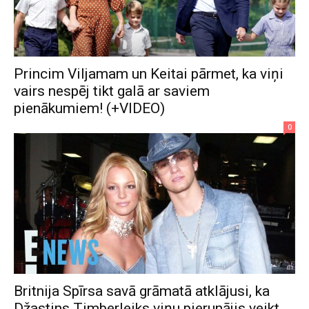
Princim Viljamam un Keitai pārmet, ka viņi
vairs nespēj tikt galā ar saviem
pienākumiem! (+VIDEO)
0
Britnija Spīrsa savā grāmatā atklājusi, ka
Džastins Timberleiks viņu pierunājis veikt