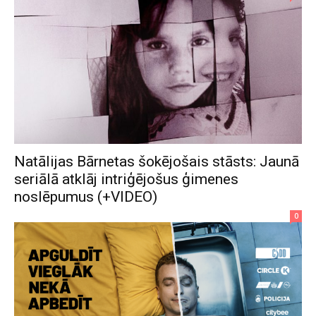
Natālijas Bārnetas šokējošais stāsts: Jaunā
seriālā atklāj intriģējošus ģimenes
noslēpumus (+VIDEO)
0