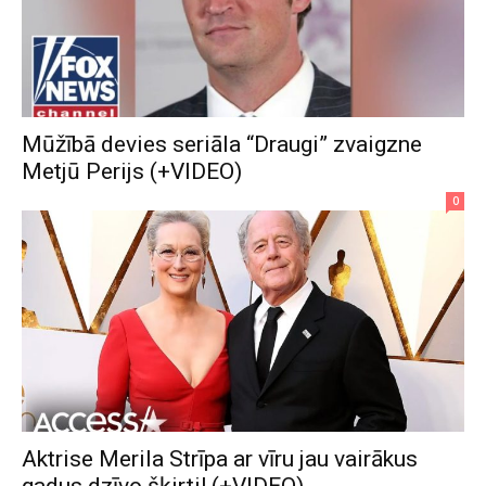
Mūžībā devies seriāla “Draugi” zvaigzne
Metjū Perijs (+VIDEO)
0
Aktrise Merila Strīpa ar vīru jau vairākus