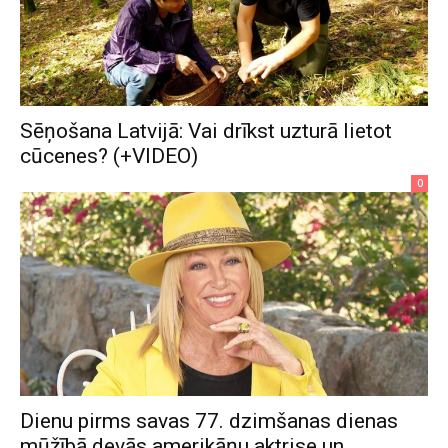
Sēņošana Latvijā: Vai drīkst uzturā lietot
cūcenes? (+VIDEO)
0
Dienu pirms savas 77. dzimšanas dienas
mūžībā devās amerikāņu aktrise un