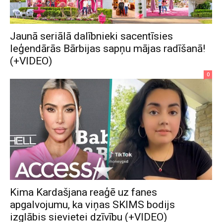
Jaunā seriālā dalībnieki sacentīsies
leģendārās Bārbijas sapņu mājas radīšanā!
(+VIDEO)
0
Kima Kardašjana reaģē uz fanes
apgalvojumu, ka viņas SKIMS bodijs
izglābis sievietei dzīvību (+VIDEO)