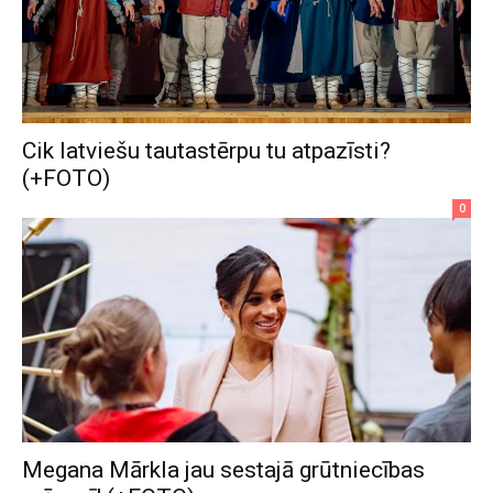
Cik latviešu tautastērpu tu atpazīsti?
(+FOTO)
0
Megana Mārkla jau sestajā grūtniecības