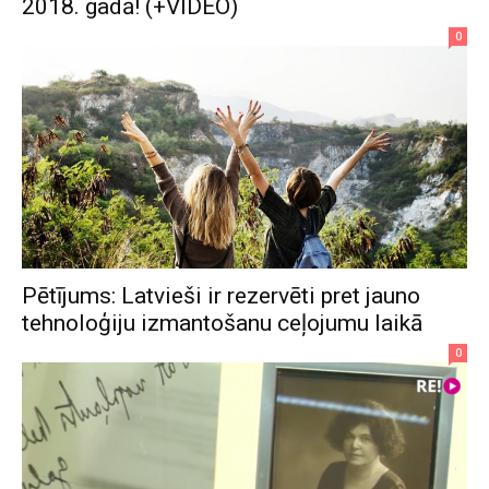
2018. gadā! (+VIDEO)
0
Pētījums: Latvieši ir rezervēti pret jauno
tehnoloģiju izmantošanu ceļojumu laikā
0