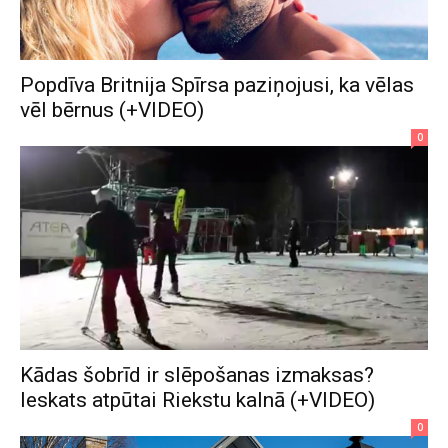
Popdīva Britnija Spīrsa paziņojusi, ka vēlas
vēl bērnus (+VIDEO)
0
Kādas šobrīd ir slēpošanas izmaksas?
Ieskats atpūtai Riekstu kalnā (+VIDEO)
0