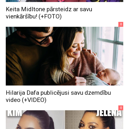
Keita Midltone pārsteidz ar savu
vienkāršību! (+FOTO)
0
Hilarija Dafa publicējusi savu dzemdību
video (+VIDEO)
0