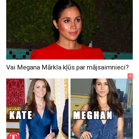
Vai Megana Mārkla kļūs par mājsaimnieci?
0