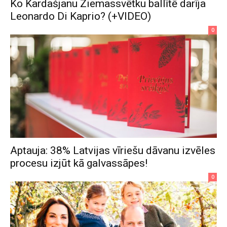
Ko Kardašjanu Ziemassvētku ballītē darīja
Leonardo Di Kaprio? (+VIDEO)
0
Aptauja: 38% Latvijas vīriešu dāvanu izvēles
procesu izjūt kā galvassāpes!
0