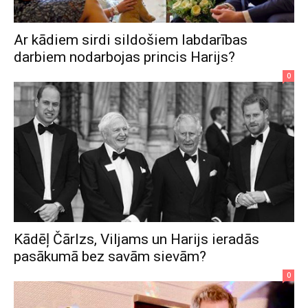
Ar kādiem sirdi sildošiem labdarības
darbiem nodarbojas princis Harijs?
0
Kādēļ Čārlzs, Viljams un Harijs ieradās
pasākumā bez savām sievām?
0