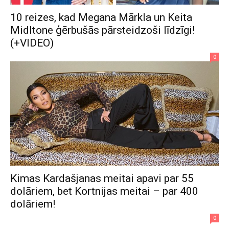
10 reizes, kad Megana Mārkla un Keita
Midltone ģērbušās pārsteidzoši līdzīgi!
(+VIDEO)
0
Kimas Kardašjanas meitai apavi par 55
dolāriem, bet Kortnijas meitai – par 400
dolāriem!
0