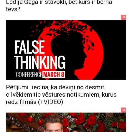
Lēdija Gāga ir stāvoklī, bet kurš ir bērna
tēvs?
0
Pētījumi liecina, ka deviņi no desmit
cilvēkiem tic vēstures notikumiem, kurus
redz filmās (+VIDEO)
0