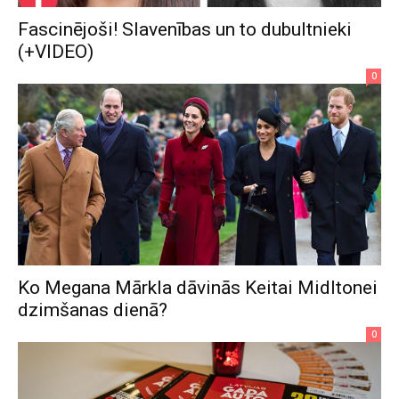
Fascinējoši! Slavenības un to dubultnieki
(+VIDEO)
0
Ko Megana Mārkla dāvinās Keitai Midltonei
dzimšanas dienā?
0