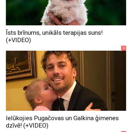
Īsts brīnums, unikāls terapijas suns!
(+VIDEO)
0
Ielūkojies Pugačovas un Galkina ģimenes
dzīvē! (+VIDEO)