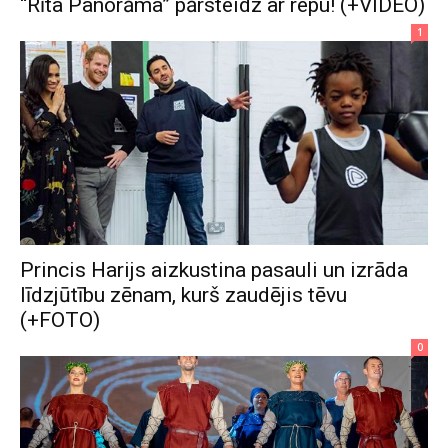
“Rīta Panorāma” pārsteidz ar repu! (+VIDEO)
1
Princis Harijs aizkustina pasauli un izrāda
līdzjūtību zēnam, kurš zaudējis tēvu
(+FOTO)
0