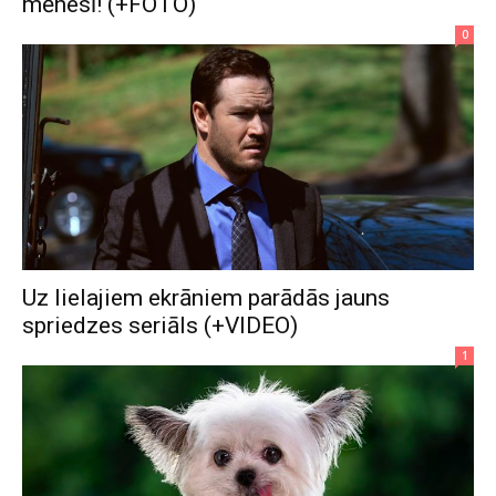
mēnesī! (+FOTO)
0
Uz lielajiem ekrāniem parādās jauns
spriedzes seriāls (+VIDEO)
1