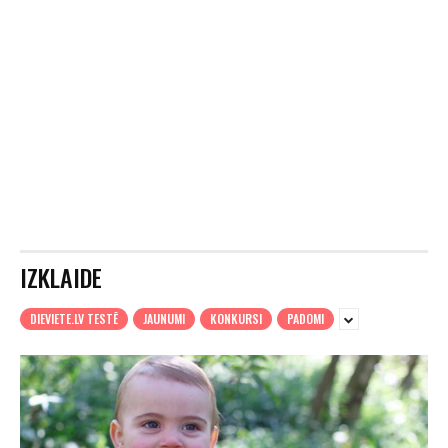
IZKLAIDE
DIEVIETE.LV TESTĒ
JAUNUMI
KONKURSI
PADOMI