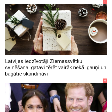
1
Latvijas iedzīvotāji Ziemassvētku
svinēšanai gatavi tērēt vairāk nekā igauņi un
bagātie skandināvi
0