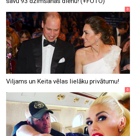
savu 93 dzimšanas dienu! (+FOTO)
0
Viljams un Keita vēlas lielāku privātumu!
0