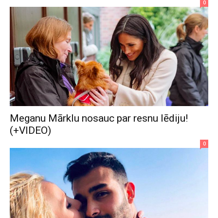
0
Meganu Mārklu nosauc par resnu lēdiju!
(+VIDEO)
0