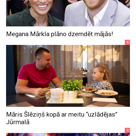
Megana Mārkla plāno dzemdēt mājās!
0
Māris Šlēziņš kopā ar meitu “uzlādējas”
Jūrmalā
0