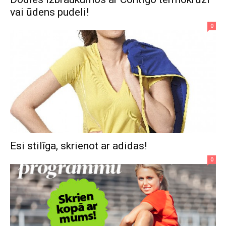
vai ūdens pudeli!
0
Esi stilīga, skrienot ar adidas!
0