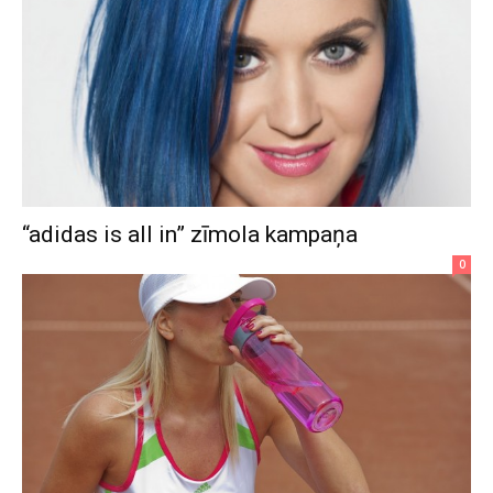
“adidas is all in” zīmola kampaņa
0