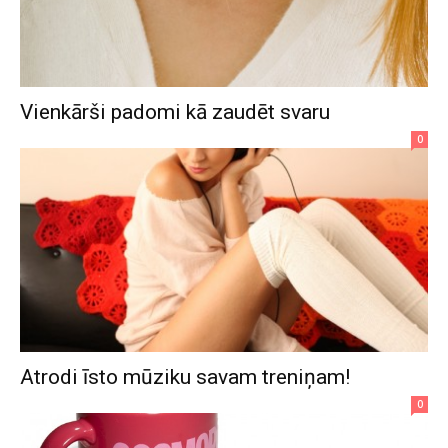
Vienkārši padomi kā zaudēt svaru
0
Atrodi īsto mūziku savam treniņam!
0