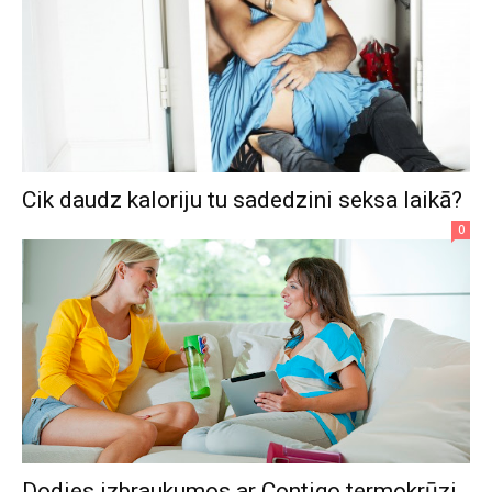
Cik daudz kaloriju tu sadedzini seksa laikā?
0
Dodies izbraukumos ar Contigo termokrūzi