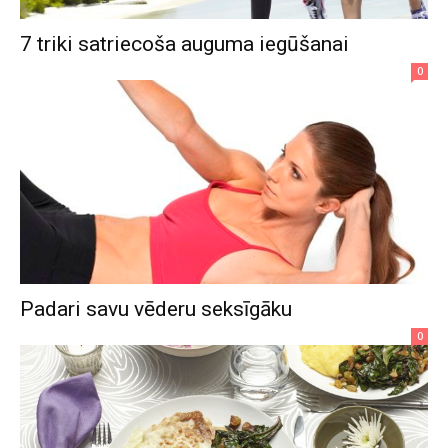
7 triki satriecoša auguma iegūšanai
0
Padari savu vēderu seksīgāku
0