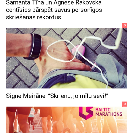
Samanta Tīna un Agnese Rakovska
centīsies pārspēt savus personīgos
skriešanas rekordus
0
Signe Meirāne: “Skrienu, jo mīlu sevi!”
0