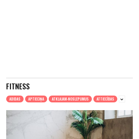
FITNESS
ADIDAS
APTIECIŅA
ATKLAJAM-NOSLEPUMUS
ATTIECĪBAS