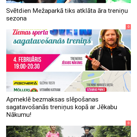
Svētdien Mežaparkā tiks atklāta āra treniņu
sezona
0
Apmeklē bezmaksas slēpošanas
sagatavošanās treniņus kopā ar Jēkabu
Nākumu!
0