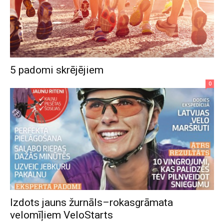
5 padomi skrējējiem
0
Izdots jauns žurnāls–rokasgrāmata
velomīļiem VeloStarts