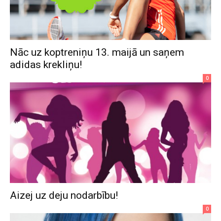
Nāc uz koptreniņu 13. maijā un saņem
adidas krekliņu!
0
Aizej uz deju nodarbību!
0