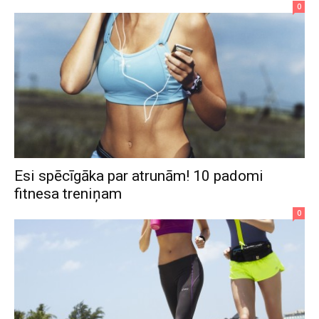
0
Esi spēcīgāka par atrunām! 10 padomi
fitnesa treniņam
0