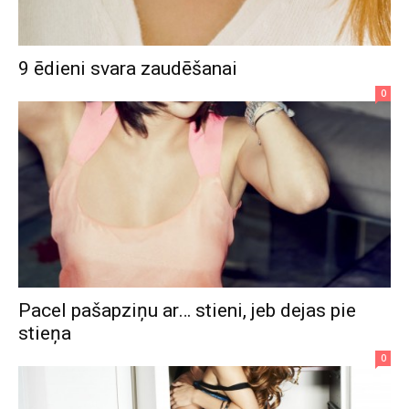
9 ēdieni svara zaudēšanai
0
Pacel pašapziņu ar… stieni, jeb dejas pie
stieņa
0